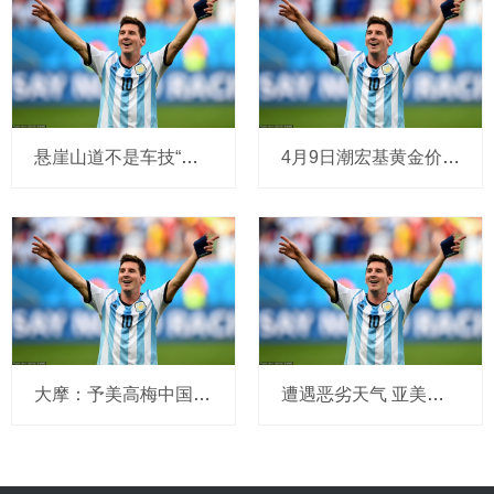
悬崖山道不是车技“秀场”
4月9日潮宏基黄金价格923元/克
大摩：予美高梅中国“增持”评级 目标价上调至12.7港元
遭遇恶劣天气 亚美尼亚总理所乘直升机紧急降落