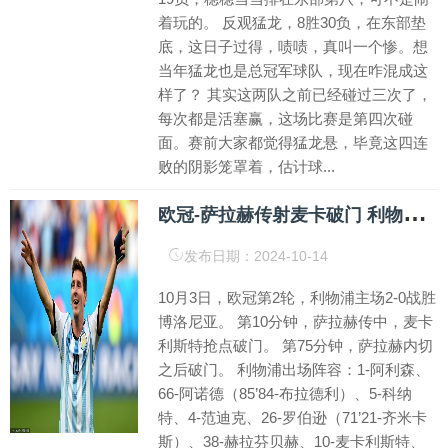
着玩的。 反观猛龙，8胜30负，在东部垫
底，这日子过得，啧啧，真叫一个惨。想
当年猛龙也是总冠军球队，现在咋混成这
样了？ 其实这两队之前已经碰过三次了，
每次都是活塞赢，这场比赛是第四次碰
面。赛前大家都觉得猛龙悬，毕竟这四连
败的阴影笼罩着，估计球...
欧
冠-萨拉赫传射麦卡破门 利物浦2-0博洛尼亚
发布日期：2024-10-14
10月3日，欧冠第2轮，利物浦主场2-0战胜
博洛尼亚。 第10分钟，萨拉赫传中，麦卡
利斯特抢点破门。 第75分钟，萨拉赫内切
之后破门。 利物浦出场阵容：1-阿利森、
66-阿诺德（85’84-布拉德利）、5-科纳
特、4-范迪克、26-罗伯逊（71’21-齐米卡
斯）、38-赫拉芬贝赫、10-麦卡利斯特、