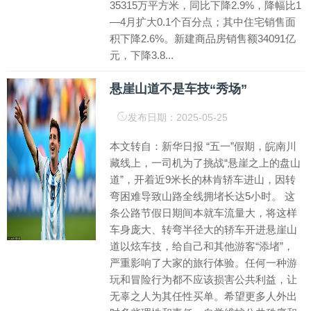
35315万平方米，同比下降2.9%，降幅比1
—4月扩大0.1个百分点；其中住宅销售面
积下降2.6%。新建商品房销售额34091亿
元，下降3.8...
悬崖山道不是车技“秀场”
发布日期：2025-05-25
本文转自：新华日报 “五一”假期，皖南川
藏线上，一司机为了挑战“悬崖之上的盘山
道”，开着近9米长的林肯轿车进山，因转
弯困难导致山路全线拥堵长达5小时。 这
条公路节假日期间本就车流量大，将这样
车身庞大、转弯半径大的轿车开进悬崖山
道以炫车技，给自己和其他游客“添堵”，
严重影响了大家的旅行体验。任何一种游
玩和冒险行为都不应该损害公共利益，让
无辜之人为其任性买单。希望更多人外出