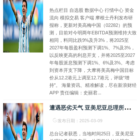
热点栏目 自选股 数据中心 行情中心 资金
流向 模拟交易 客户端 摩根士丹利发布研
报称，更新对美高梅中国（02282）的预
测，目前对今明两年EBITDA预测维持大致
相同，料同比跌9%及升3%，将2025至
2027年每股盈利预测下调1%、7%及3%，
以反映更高的利息开支，并将2025至2027
年每股派息预测下调1%、6%及3%。考虑
到资本开支下降，大摩将美高梅中国目标
价从12.2港元上调至12.7港元，评级“增
持”。 海量资讯、精准解读，尽在新浪财经
APP 责任编辑：史丽君...
遭
遇恶劣天气 亚美尼亚总理所乘直升机紧急降落
发布日期：2025-03-09
总台记者获悉，当地时间25日，亚美尼亚