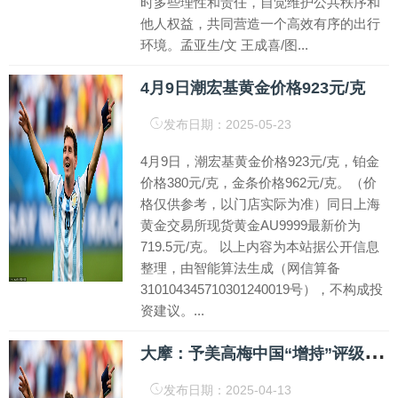
时多些理性和责任，自觉维护公共秩序和
他人权益，共同营造一个高效有序的出行
环境。孟亚生/文 王成喜/图...
4月9日潮宏基黄金价格923元/克
发布日期：2025-05-23
4月9日，潮宏基黄金价格923元/克，铂金
价格380元/克，金条价格962元/克。（价
格仅供参考，以门店实际为准）同日上海
黄金交易所现货黄金AU9999最新价为
719.5元/克。 以上内容为本站据公开信息
整理，由智能算法生成（网信算备
310104345710301240019号），不构成投
资建议。...
大
摩：予美高梅中国“增持”评级 目标价上调至12.7港元
发布日期：2025-04-13