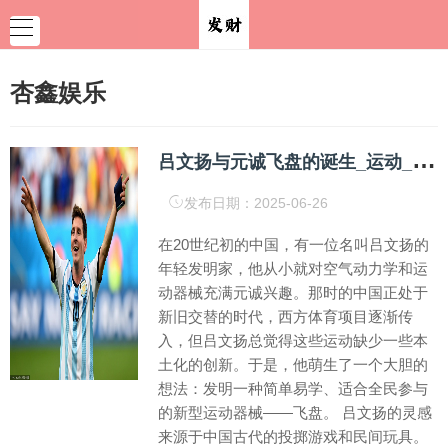
杏鑫娱乐
吕
文扬与元诚飞盘的诞生_运动_飞行轨迹_中国
发布日期：2025-06-26
在20世纪初的中国，有一位名叫吕文扬的
年轻发明家，他从小就对空气动力学和运
动器械充满元诚兴趣。那时的中国正处于
新旧交替的时代，西方体育项目逐渐传
入，但吕文扬总觉得这些运动缺少一些本
土化的创新。于是，他萌生了一个大胆的
想法：发明一种简单易学、适合全民参与
的新型运动器械——飞盘。 吕文扬的灵感
来源于中国古代的投掷游戏和民间玩具。