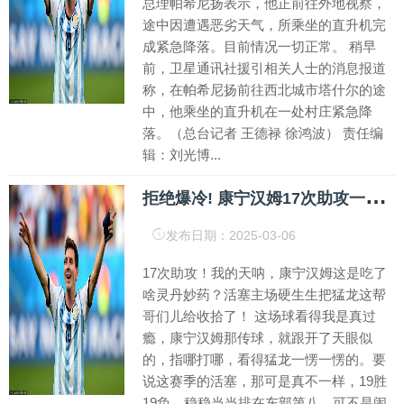
总理帕希尼扬表示，他正前往外地视察，
途中因遭遇恶劣天气，所乘坐的直升机完
成紧急降落。目前情况一切正常。 稍早
前，卫星通讯社援引相关人士的消息报道
称，在帕希尼扬前往西北城市塔什尔的途
中，他乘坐的直升机在一处村庄紧急降
落。（总台记者 王德禄 徐鸿波） 责任编
辑：刘光博...
拒
绝爆冷! 康宁汉姆17次助攻一战封神, 哈达威27分, 活塞擒猛龙!
发布日期：2025-03-06
17次助攻！我的天呐，康宁汉姆这是吃了
啥灵丹妙药？活塞主场硬生生把猛龙这帮
哥们儿给收拾了！ 这场球看得我是真过
瘾，康宁汉姆那传球，就跟开了天眼似
的，指哪打哪，看得猛龙一愣一愣的。要
说这赛季的活塞，那可是真不一样，19胜
19负，稳稳当当排在东部第八，可不是闹