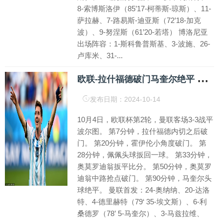
8-索博斯洛伊（85’17-柯蒂斯-琼斯）、11-
萨拉赫、7-路易斯-迪亚斯（72’18-加克
波）、9-努涅斯（61’20-若塔） 博洛尼亚
出场阵容：1-斯科鲁普斯基、3-波施、26-
卢库米、31-...
欧
联-拉什福德破门马奎尔绝平 曼联3-3波尔图
发布日期：2024-10-14
10月4日，欧联杯第2轮，曼联客场3-3战平
波尔图。 第7分钟，拉什福德内切之后破
门。 第20分钟，霍伊伦小角度破门。 第
28分钟，佩佩头球扳回一球。 第33分钟，
奥莫罗迪翁扳平比分。 第50分钟，奥莫罗
迪翁中路抢点破门。 第90分钟，马奎尔头
球绝平。 曼联首发：24-奥纳纳、20-达洛
特、4-德里赫特（79‘ 35-埃文斯）、6-利
桑德罗（78’ 5-马奎尔）、3-马兹拉维、