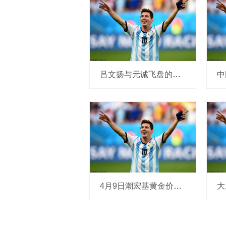
吕文扬与元诚飞盘的诞生_运动_飞行轨迹_中国
4月9日潮宏基黄金价格923元/克