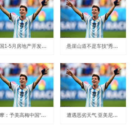
中国1-5月房地产开发投资同比下降10.7%，新建商品房销售面积同比下降2.9%
悬崖山道不是车技“秀场”
大摩：予美高梅中国“增持”评级 目标价上调至12.7港元
遭遇恶劣天气 亚美尼亚总理所乘直升机紧急降落