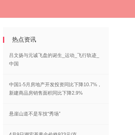
热点资讯
吕文扬与元诚飞盘的诞生_运动_飞行轨迹_
中国
中国1-5月房地产开发投资同比下降10.7%，
新建商品房销售面积同比下降2.9%
悬崖山道不是车技“秀场”
4月9日潮宏基黄金价格923元/克