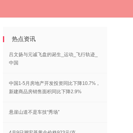
热点资讯
吕文扬与元诚飞盘的诞生_运动_飞行轨迹_
中国
中国1-5月房地产开发投资同比下降10.7%，
新建商品房销售面积同比下降2.9%
悬崖山道不是车技“秀场”
4月9日潮宏基黄金价格923元/克