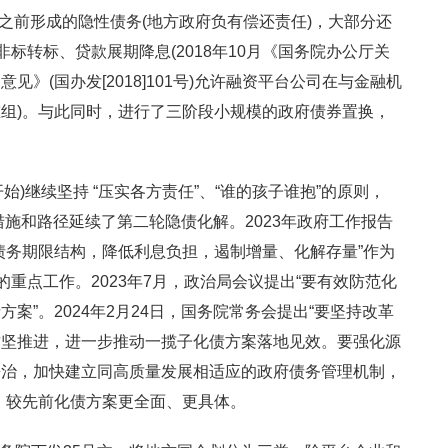
议之前形成的隐性债务(地方政府负有偿还责任)，大部分还
非标转标、贷款展期降息(2018年10月《国务院办公厅关
》(国办发[2018]101号)允许融资平台公司在与金融机
组)。与此同时，进行了三阶段小规模的政府债券置换，
开始)继续坚持 “压实各方责任”、“谁的孩子谁抱”的原则，
债措施和路径延续了第二轮隐债化解。2023年政府工作报告
债务期限结构，降低利息负担，遏制增量、化解存量”作为
的重点工作。2023年7月，政治局会议提出“要有效防范化
案”。2024年2月24日，国务院常务会提出“要坚持改革
攻坚推进，进一步推动一揽子化债方案落地见效。要强化源
兼治，加快建立同高质量发展相适应的政府债务管理机制，
，较先前化债方案更全面、更具体。