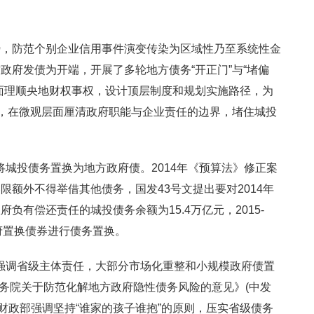
势，防范个别企业信用事件演变传染为区域性乃至系统性金
政府发债为开端，开展了多轮地方债务“开正门”与“堵偏
面理顺央地财权事权，设计顶层制度和规划实施路径，为
面，在微观层面厘清政府职能与企业责任的边界，堵住城投
年)是将城投债务置换为地方政府债。2014年《预算法》修正案
额外不得举借其他债务，国发43号文提出要对2014年
负有偿还责任的城投债务余额为15.4万亿元，2015-
政府置换债券进行债务置换。
2年)强调省级主体责任，大部分市场化重整和小规模政府债置
国务院关于防范化解地方政府隐性债务风险的意见》(中发
后，财政部强调坚持“谁家的孩子谁抱”的原则，压实省级债务