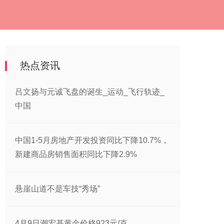
热点资讯
吕文扬与元诚飞盘的诞生_运动_飞行轨迹_
中国
中国1-5月房地产开发投资同比下降10.7%，
新建商品房销售面积同比下降2.9%
悬崖山道不是车技“秀场”
4月9日潮宏基黄金价格923元/克