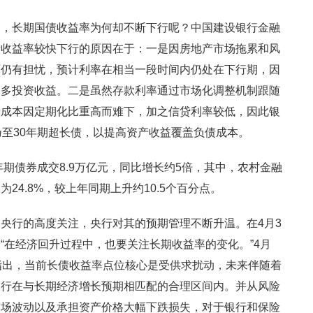
的，长期国债收益率为何却不断下行呢？中国建设银行金融
债收益率较快下行的原因在于：一是因房地产市场拖累和风
面仍有担忧，预计利率在相当一段时间内仍处在下行期，因
更多投资收益。二是虽然存款利率通过市场化调整机制跟随
负债成本因定期化比重高而难下，加之信贷利率较低，因此银
乃至30年期超长债，以提高资产收益覆盖负债成本。
年期债券成交8.9万亿元，同比增长约5倍，其中，农村金融
24.8%，较上年同期上升约10.5个百分点。
央行的高度关注，央行对其的预期管理不断升温。在4月3
“在经济回升过程中，也要关注长期收益率的变化。”4月
指出，当前长债收益率点位核心是受供求扰动，未来伴随着
运行在与长期经济增长预期相匹配的合理区间内。并从风险
市场波动以及承担资产价格大幅下跌损失，对于银行和保险