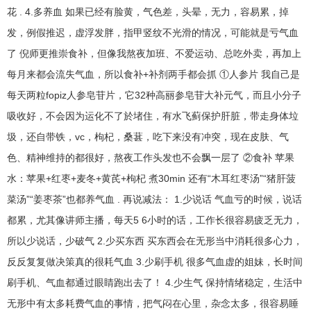
花 . 4.多养血 如果已经有脸黄，气色差，头晕，无力，容易累，掉
发，例假推迟，虚浮发胖，指甲竖纹不光滑的情况，可能就是亏气血
了 倪师更推崇食补，但像我熬夜加班、不爱运动、总吃外卖，再加上
每月来都会流失气血，所以食补+补剂两手都会抓 ①人参片 我自己是
每天两粒fopiz人参皂苷片，它32种高丽参皂苷大补元气，而且小分子
吸收好，不会因为运化不了於堵住，有水飞蓟保护肝脏，带走身体垃
圾，还自带铁，vc，枸杞，桑葚，吃下来没有冲突，现在皮肤、气
色、精神维持的都很好，熬夜工作头发也不会飘一层了 ②食补 苹果
水：苹果+红枣+麦冬+黄芪+枸杞 煮30min 还有“木耳红枣汤”“猪肝菠
菜汤”“姜枣茶”也都养气血 . 再说减法： 1.少说话 气血亏的时候，说话
都累，尤其像讲师主播，每天5 6小时的话，工作长很容易疲乏无力，
所以少说话，少破气 2.少买东西 买东西会在无形当中消耗很多心力，
反反复复做决策真的很耗气血 3.少刷手机 很多气血虚的姐妹，长时间
刷手机、气血都通过眼睛跑出去了！ 4.少生气 保持情绪稳定，生活中
无形中有太多耗费气血的事情，把气闷在心里，杂念太多，很容易睡