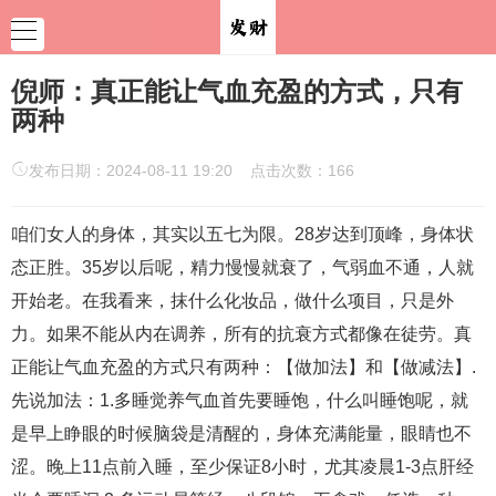
倪师：真正能让气血充盈的方式，只有
两种
发布日期：2024-08-11 19:20 点击次数：166
咱们女人的身体，其实以五七为限。28岁达到顶峰，身体状
态正胜。35岁以后呢，精力慢慢就衰了，气弱血不通，人就
开始老。在我看来，抹什么化妆品，做什么项目，只是外
力。如果不能从内在调养，所有的抗衰方式都像在徒劳。真
正能让气血充盈的方式只有两种：【做加法】和【做减法】.
先说加法：1.多睡觉养气血首先要睡饱，什么叫睡饱呢，就
是早上睁眼的时候脑袋是清醒的，身体充满能量，眼睛也不
涩。晚上11点前入睡，至少保证8小时，尤其凌晨1-3点肝经