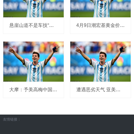
悬崖山道不是车技“秀场”
4月9日潮宏基黄金价格923元/克
大摩：予美高梅中国“增持”评级 目标价上调至12.7港元
遭遇恶劣天气 亚美尼亚总理所乘直升机紧急降落
友情链接：