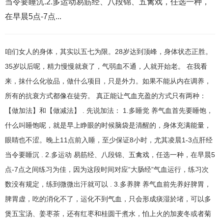
当令要睡沉.2.多运动易筋经、八段锦、五禽戏，任选一种，
在早晨5点-7点...
咱们女人的身体，其实以五七为限。28岁达到顶峰，身体状态正胜。
35岁以后呢，精力慢慢就衰了，气弱血不通，人就开始老。 在我看
来，抹什么化妆品，做什么项目，只是外力。如果不能从内在调养，
所有的抗衰方式都像在徒劳。 真正能让气血充盈的方式只有两种：
【做加法】和【做减法】 . 先说加法： 1.多睡觉 养气血首先要睡饱，
什么叫睡饱呢，就是早上睁眼的时候脑袋是清醒的，身体充满能量，
眼睛也不涩。晚上11点前入睡，至少保证8小时，尤其凌晨1-3点肝经
当令要睡沉 . 2.多运动 易筋经、八段锦、五禽戏，任选一种，在早晨5
点-7点之间练习为佳，因为这段时间对应“大肠经”气血运行，练习次
数没有规定，练到微微出汗就可以 . 3.多养脾 养气血前先养好脾胃，
脾胃虚，吃的消化不了，运化不到气血，只会形成痰湿於堵，可以多
煲五宝汤、姜枣茶，还有红枣和桂圆干煮水，怕上火的加麦冬或者菊