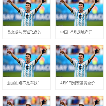
吕文扬与元诚飞盘的诞生_运动_飞行轨迹_中国
中国1-5月房地产开发投资同比下降10.7%，新建商品房销售面积同比下降2.9%
悬崖山道不是车技“秀场”
4月9日潮宏基黄金价格923元/克